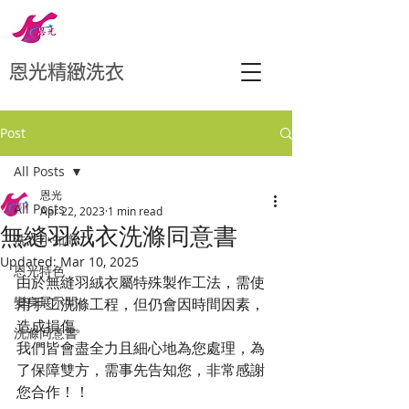
恩光精緻洗衣
Post
All Posts
恩光
All Posts
Apr 22, 2023
1 min read
無縫羽絨衣洗滌同意書
洗衣小知識
Updated:
Mar 10, 2025
恩光特色
由於無縫羽絨衣屬特殊製作工法，需使
變身展示間
用手工洗滌工程，但仍會因時間因素，
造成損傷。
洗滌同意書
我們皆會盡全力且細心地為您處理，為
了保障雙方，需事先告知您，非常感謝
您合作！！