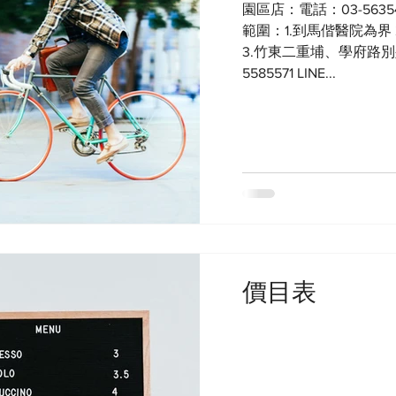
園區店：電話：03-5635422
範圍：1.到馬偕醫院為界
3.竹東二重埔、學府路別
5585571 LINE...
價目表