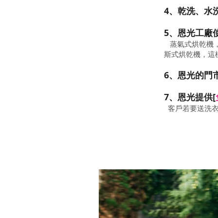
4、乾洗、水
5、恩光工廠
蒸氣式烘乾機，
斯式烘乾機，這
6、恩光的門
7、恩光提供[
客戶若要送洗衣