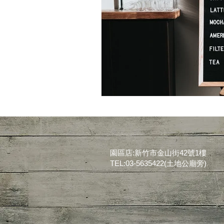
園區店:新竹市金山街42號1樓
TEL:03-5635422(土地公廟旁)