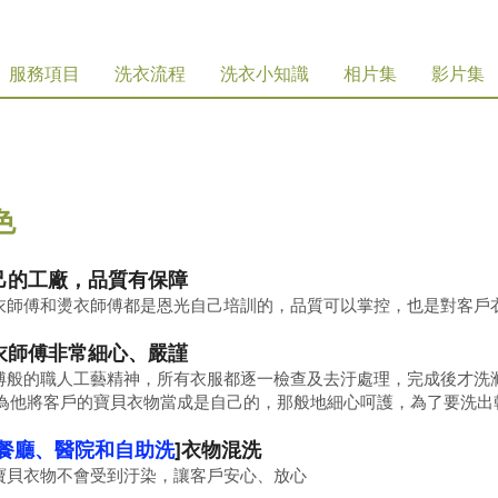
服務項目
洗衣流程
洗衣小知識
相片集
影片集
色
己的工廠，品質有保障
師傅和燙衣師傅都是恩光自己培訓的，品質可以掌控，也是對客戶
衣師傅非常細心、嚴謹
般的職人工藝精神，所有衣服都逐一檢查及去汙處理，完成後才洗
為他將客戶的寶貝衣物當成是自己的，那般地細心呵護，為了要洗出
餐廳、醫院和自助洗
]衣物混洗
貝衣物不會受到汙染，讓客戶安心、放心