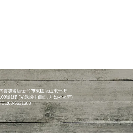
慈雲加盟店:新竹市東區龍山東一街
108號1樓 (光武國中側面, 九如社區旁)
TEL:03-5631380