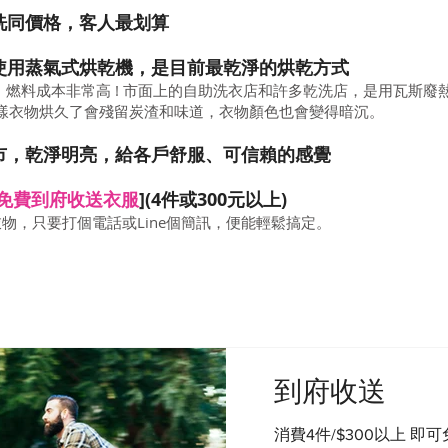
洗同價格，客人最划算
使用蒸氣式烘乾機，是目前最乾淨的烘乾方式
燃料成本非常高 ! 市面上的自助洗衣店和許多乾洗店，是用瓦斯廢
樣衣物烘久了會殘留炭渣和味道，衣物顏色也會變得暗沉。
市，乾淨明亮，給各戶舒服、可信賴的感覺
免費到府收送衣服
](4件或300元以上)
物，只要打個電話或Line個簡訊，便能輕鬆搞定。
到府收送
消費4件/$300以上 即可免費收送 時間：平日18~21點